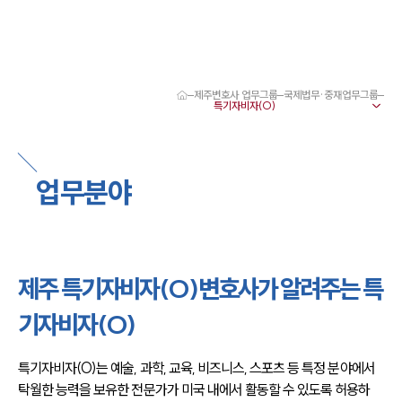
제주변호사 업무그룹
국제법무·중재업무그룹
대륜 제주로펌 강점
서울·제주변호사
제주형사전문변호사
제주이혼전문변호사
업무분야
제주학교폭력변호사
제주부동산변호사
제주음주운전·교통사고변호사
제주변호사 업무분야
제주변호사 주요 업무사례
제주 특기자비자(O)변호사가 알려주는 특
제주 분사무소 오시는 길
제주변호사상담 상담접수
기자비자(O)
채용정보
특기자비자(O)는 예술, 과학, 교육, 비즈니스, 스포츠 등 특정 분야에서 
탁월한 능력을 보유한 전문가가 미국 내에서 활동할 수 있도록 허용하