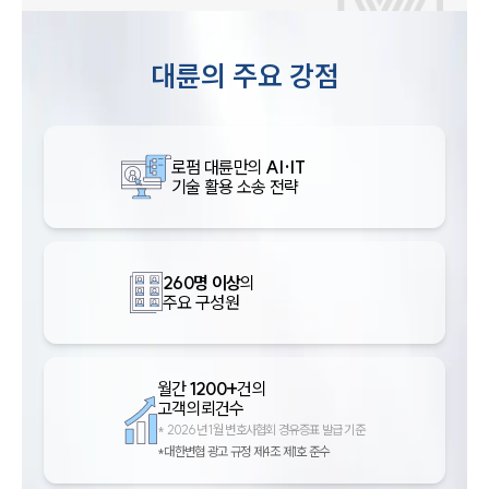
대륜의 주요 강점
로펌 대륜만의
AI·IT
기술 활용 소송 전략
260명 이상
의
주요 구성원
월간
1200+
건의
고객의뢰건수
*
2026년 1월 변호사협회 경유증표 발급 기준
*대한변협 광고 규정 제4조 제1호 준수