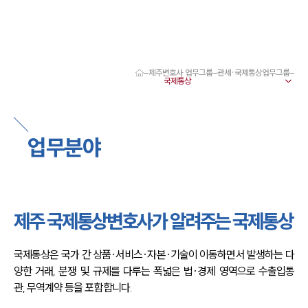
제주변호사 업무그룹
관세·국제통상업무그룹
대륜 제주로펌 강점
서울·제주변호사
제주형사전문변호사
제주이혼전문변호사
업무분야
제주학교폭력변호사
제주부동산변호사
제주음주운전·교통사고변호사
제주변호사 업무분야
제주변호사 주요 업무사례
제주 국제통상변호사가 알려주는 국제통상
제주 분사무소 오시는 길
제주변호사상담 상담접수
채용정보
국제통상은 국가 간 상품·서비스·자본·기술이 이동하면서 발생하는 다
양한 거래, 분쟁 및 규제를 다루는 폭넓은 법·경제 영역으로 수출입통
관, 무역계약 등을 포함합니다.