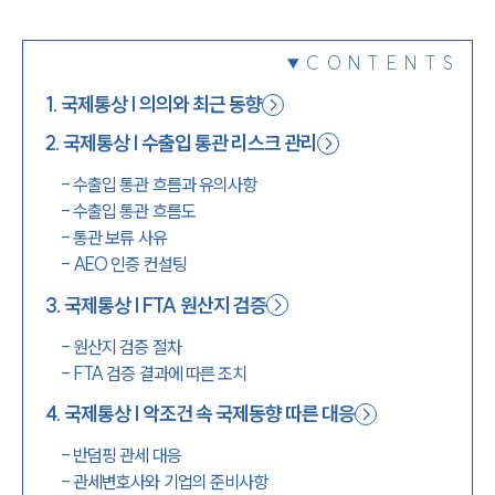
1800-7905
CONTENTS
1
.
국제통상 | 의의와 최근 동향
2
.
국제통상 | 수출입 통관 리스크 관리
-
수출입 통관 흐름과 유의사항
-
수출입 통관 흐름도
-
통관 보류 사유
-
AEO 인증 컨설팅
3
.
국제통상 | FTA 원산지 검증
-
원산지 검증 절차
-
FTA 검증 결과에 따른 조치
4
.
국제통상 | 악조건 속 국제동향 따른 대응
-
반덤핑 관세 대응
-
관세변호사와 기업의 준비사항