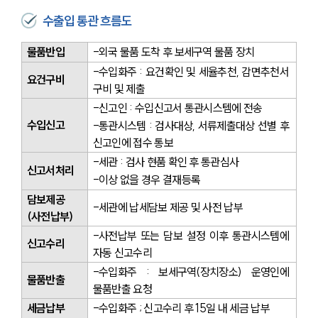
수출입 통관 흐름도
물품반입
-외국 물품 도착 후 보세구역 물품 장치
-수입화주 : 요건확인 및 세율추천, 감면추천서 
요건구비
구비 및 제출
-신고인 : 수입신고서 통관시스템에 전송
수입신고
-통관시스템 : 검사대상, 서류제출대상 선별 후 
신고인에 접수 통보
-세관 : 검사 현품 확인 후 통관심사
신고서처리
-이상 없을 경우 결재등록
담보제공
-세관에 납세담보 제공 및 사전 납부
(사전납부)
-사전납부 또는 담보 설정 이후 통관시스템에 
신고수리
자동 신고수리
-수입화주 : 보세구역(장치장소) 운영인에 
물품반출
물품반출 요청
세금납부
-수입화주 ; 신고수리 후 15일 내 세금 납부