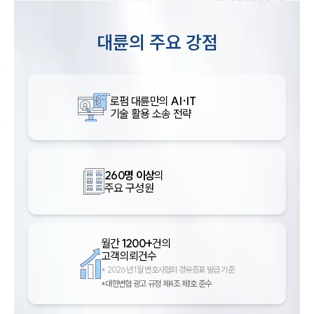
대륜의 주요 강점
로펌 대륜만의
AI·IT
기술 활용 소송 전략
260명 이상
의
주요 구성원
월간
1200+
건의
고객의뢰건수
*
2026년 1월 변호사협회 경유증표 발급 기준
*대한변협 광고 규정 제4조 제1호 준수