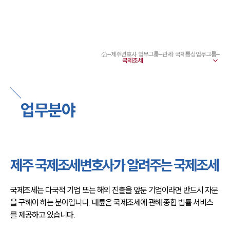
제주변호사 업무그룹
관세·국제통상업무그룹
대륜 제주로펌 강점
서울·제주변호사
제주형사전문변호사
제주이혼전문변호사
업무분야
제주학교폭력변호사
제주부동산변호사
제주음주운전·교통사고변호사
제주변호사 업무분야
제주변호사 주요 업무사례
제주 국제조세변호사가 알려주는 국제조세
제주 분사무소 오시는 길
제주변호사상담 상담접수
채용정보
국제조세는 다국적 기업 또는 해외 진출을 앞둔 기업이라면 반드시 자문
을 구해야 하는 분야입니다. 대륜은 국제조세에 관해 종합 법률 서비스
를 제공하고 있습니다.