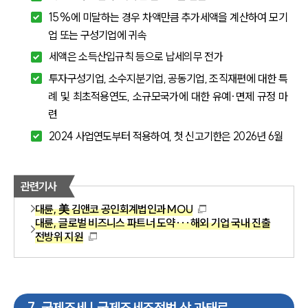
15%에 미달하는 경우 차액만큼 추가세액을 계산하여 모기
업 또는 구성기업에 귀속
세액은 소득산입규칙 등으로 납세의무 전가
투자구성기업, 소수지분기업, 공동기업, 조직재편에 대한 특
례 및 최초적용연도, 소규모국가에 대한 유예·면제 규정 마
련
2024 사업연도부터 적용하여, 첫 신고기한은 2026년 6월
관련기사
대륜, 美 김앤코 공인회계법인과 MOU
대륜, 글로벌 비즈니스 파트너 도약···해외 기업 국내 진출
전방위 지원
7
.
국제조세 | 국제조세조정법 상 과태료