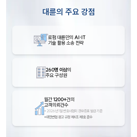
대륜의 주요 강점
로펌 대륜만의
AI·IT
기술 활용 소송 전략
260명 이상
의
주요 구성원
월간
1200+
건의
고객의뢰건수
*
2026년 1월 변호사협회 경유증표 발급 기준
*대한변협 광고 규정 제4조 제1호 준수