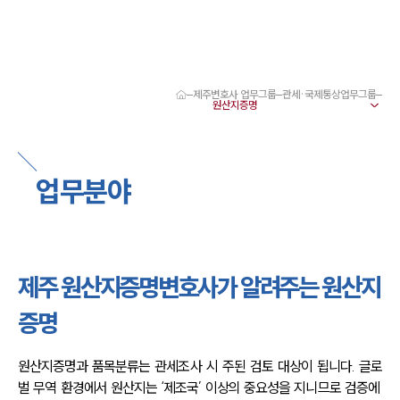
제주변호사 업무그룹
관세·국제통상업무그룹
대륜 제주로펌 강점
서울·제주변호사
제주형사전문변호사
제주이혼전문변호사
업무분야
제주학교폭력변호사
제주부동산변호사
제주음주운전·교통사고변호사
제주변호사 업무분야
제주변호사 주요 업무사례
제주 원산지증명변호사가 알려주는 원산지
제주 분사무소 오시는 길
제주변호사상담 상담접수
증명
채용정보
원산지증명과 품목분류는 관세조사 시 주된 검토 대상이 됩니다. 글로
벌 무역 환경에서 원산지는 ‘제조국’ 이상의 중요성을 지니므로 검증에 