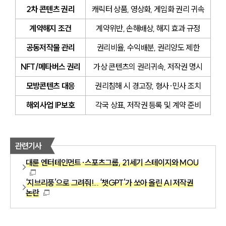
2차 콘텐츠 권리
캐릭터 상품, 영상화, 게임화 권리 귀속
계약해지 조건
계약위반, 손해배상, 해지 효과 규정
공동저작물 관리
권리비율, 수익배분, 권리양도 제한
NFT/메타버스 권리
가상 콘텐츠의 권리귀속, 저작권 명시
모방콘텐츠 대응
권리침해 시 경고장, 형사·민사 조치
해외사업 IP보호
각국 상표, 저작권 등록 및 계약 준비
관련기사
대륜 엔터테인먼트·스포츠그룹, 21세기 스테이지와 MOU
‘지브리풍’으로 그려줘!... ‘챗GPT’가 쏘아 올린 AI 저작권
논란