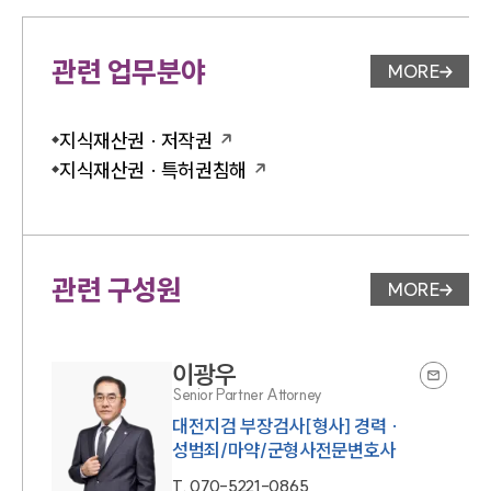
관련 업무분야
MORE
업무분야 
지식재산권 · 저작권
지식재산권 · 특허권침해
관련 구성원
MORE
변호사 페
이광우
Senior Partner Attorney
대전지검 부장검사[형사] 경력 ·
성범죄/마약/군형사전문변호사
T.
070-5221-0865