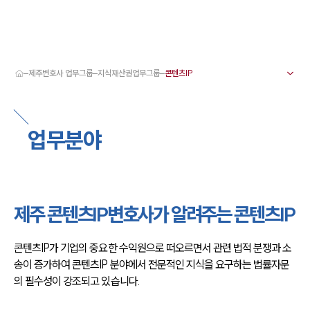
제주변호사 업무그룹
지식재산권업무그룹
대륜 제주로펌 강점
서울·제주변호사
제주형사전문변호사
업무분야
제주이혼전문변호사
제주학교폭력변호사
제주부동산변호사
제주음주운전·교통사고변호사
제주변호사 업무분야
제주변호사 주요 업무사례
제주 콘텐츠IP변호사가 알려주는 콘텐츠IP
제주 분사무소 오시는 길
제주변호사상담 상담접수
채용정보
콘텐츠IP가 기업의 중요한 수익원으로 떠오르면서 관련
 법적 분쟁과 소
송이 증가하여 콘텐츠IP 분야에서 전문적인 지식을 요구하는 법률자문
의 필수성이 강조되고 있습니다.