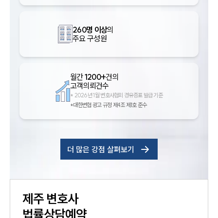
260명 이상
의
주요 구성원
월간
1200+
건의
고객의뢰건수
*
2026년 1월 변호사협회 경유증표 발급 기준
*대한변협 광고 규정 제4조 제1호 준수
더 많은 강점 살펴보기
제주
변호사
법률상담예약