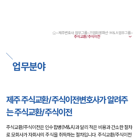
제주변호사 업무그룹
기업회생파산·M&A업무그룹
대륜 제주로펌 강점
서울·제주변호사
제주형사전문변호사
제주이혼전문변호사
업무분야
제주학교폭력변호사
제주부동산변호사
제주음주운전·교통사고변호사
제주변호사 업무분야
제주변호사 주요 업무사례
제주 주식교환/주식이전변호사가 알려주
제주 분사무소 오시는 길
제주변호사상담 상담접수
는 주식교환/주식이전
채용정보
주식교환/주식이전은 인수합병(M&A)과 달리 적은 비용과 간소한 절차
로 모회사가 자회사의 주식을 취득하는 절차입니다. 주식교환/주식이전