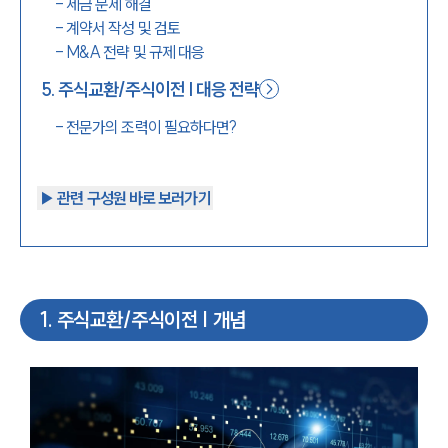
-
세금 문제 해결
-
계약서 작성 및 검토
-
M&A 전략 및 규제 대응
5
.
주식교환/주식이전 | 대응 전략
-
전문가의 조력이 필요하다면?
▶︎ 관련 구성원 바로 보러가기
1
.
주식교환/주식이전 | 개념