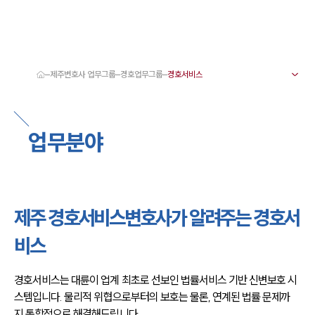
제주변호사 업무그룹
경호업무그룹
대륜 제주로펌 강점
서울·제주변호사
제주형사전문변호사
업무분야
제주이혼전문변호사
제주학교폭력변호사
제주부동산변호사
제주음주운전·교통사고변호사
제주변호사 업무분야
제주변호사 주요 업무사례
제주 경호서비스변호사가 알려주는 경호서
제주 분사무소 오시는 길
제주변호사상담 상담접수
비스
채용정보
경호서비스는 대륜이 업계 최초로 선보인 법률서비스 기반 신변보호 시
스템입니다. 물리적 위협으로부터의 보호는 물론, 연계된 법률 문제까
지 통합적으로 해결해드립니다.