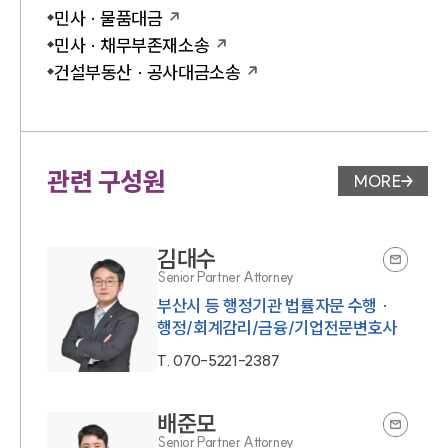
민사 · 물품대금
민사 · 채무부존재소송
건설부동산 · 공사대금소송
관련 구성원
MORE
변호사 페
김대수
Senior Partner Attorney
부산시 등 행정기관 법률자문 수행 ·
행정/회계감리/금융/기업전문변호사
T.
070-5221-2387
배준모
Senior Partner Attorney