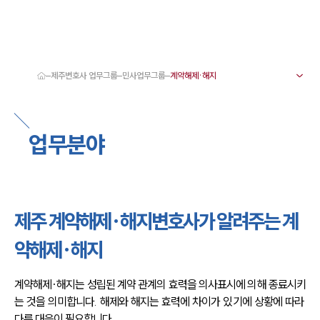
제주변호사 업무그룹
민사업무그룹
대륜 제주로펌 강점
서울·제주변호사
제주형사전문변호사
업무분야
제주이혼전문변호사
제주학교폭력변호사
제주부동산변호사
제주음주운전·교통사고변호사
제주변호사 업무분야
제주변호사 주요 업무사례
제주 계약해제·해지변호사가 알려주는 계
제주 분사무소 오시는 길
제주변호사상담 상담접수
약해제·해지
채용정보
계약해제·해지는 성립된 계약 관계의 효력을 의사표시에 의해 종료시키
는 것을 의미합니다. 해제와 해지는 효력에 차이가 있기에 상황에 따라 
다른 대응이 필요합니다.