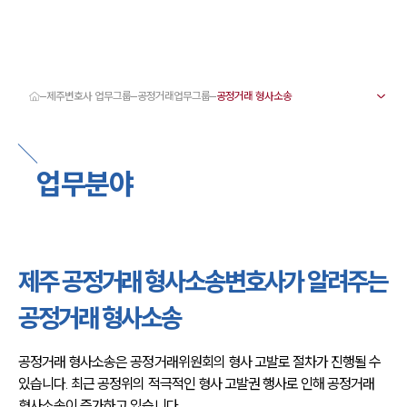
제주변호사 업무그룹
공정거래업무그룹
대륜 제주로펌 강점
서울·제주변호사
제주형사전문변호사
업무분야
제주이혼전문변호사
제주학교폭력변호사
제주부동산변호사
제주음주운전·교통사고변호사
제주변호사 업무분야
제주변호사 주요 업무사례
제주 공정거래 형사소송변호사가 알려주는
제주 분사무소 오시는 길
제주변호사상담 상담접수
공정거래 형사소송
채용정보
공정거래 형사소송은 공정거래위원회의 형사 고발로 절차가 진행될 수 
있습니다. 최근 공정위의 적극적인 형사 고발권 행사로 인해 공정거래 
형사소송이 증가하고 있습니다.