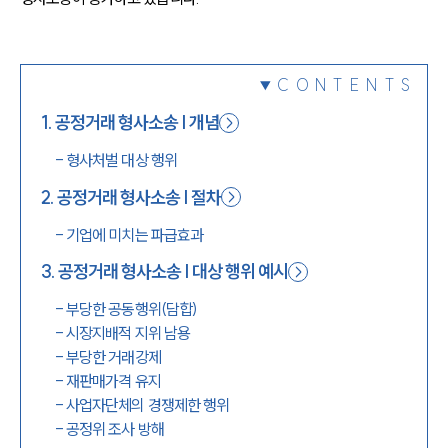
1800-7905
CONTENTS
1
.
공정거래 형사소송 | 개념
-
형사처벌 대상 행위
2
.
공정거래 형사소송 | 절차
-
기업에 미치는 파급효과
3
.
공정거래 형사소송 | 대상 행위 예시
-
부당한 공동행위(담합)
-
시장지배적 지위 남용
-
부당한 거래강제
-
재판매가격 유지
-
사업자단체의 경쟁제한 행위
-
공정위 조사 방해