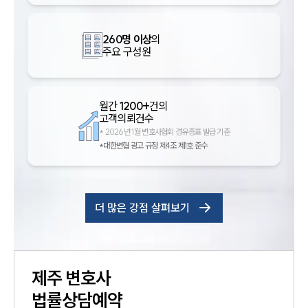
260명 이상
의
주요 구성원
월간
1200+
건의
고객의뢰건수
*
2026년 1월 변호사협회 경유증표 발급 기준
*대한변협 광고 규정 제4조 제1호 준수
더 많은 강점 살펴보기
제주
변호사
법률상담예약