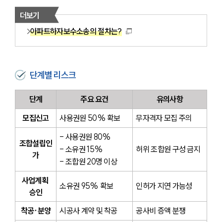
더보기
아파트하자보수소송의 절차는?
단계별 리스크
단계
주요 요건
유의사항
모집신고
사용권원 50% 확보
무자격자 모집 주의
- 사용권원 80%
조합설립인
- 소유권 15%
허위 조합원 구성 금지
가
- 조합원 20명 이상
사업계획 
소유권 95% 확보
인허가 지연 가능성
승인
착공·분양
시공사 계약 및 착공
공사비 증액 분쟁