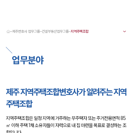
제주변호사 업무그룹
건설부동산업무그룹
대륜 제주로펌 강점
서울·제주변호사
제주형사전문변호사
업무분야
제주이혼전문변호사
제주학교폭력변호사
제주부동산변호사
제주음주운전·교통사고변호사
제주변호사 업무분야
제주변호사 주요 업무사례
제주 지역주택조합변호사가 알려주는 지역
제주 분사무소 오시는 길
제주변호사상담 상담접수
주택조합
채용정보
지역주택조합은 일정 지역에 거주하는 무주택자 또는 주거전용면적 85
㎡ 이하 주택 1채 소유자들이 자력으로 내 집 마련을 목표로 결성하는 조
합입니다.