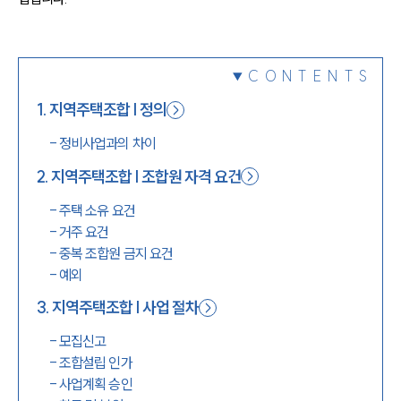
1800-7905
CONTENTS
1
.
지역주택조합 | 정의
-
정비사업과의 차이
2
.
지역주택조합 | 조합원 자격 요건
-
주택 소유 요건
-
거주 요건
-
중복 조합원 금지 요건
-
예외
3
.
지역주택조합 | 사업 절차
-
모집신고
-
조합설립 인가
-
사업계획 승인