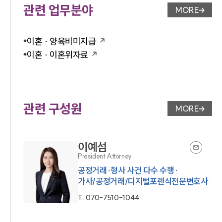
관련 업무분야
MORE
업무분야 
이혼 · 양육비미지급
이혼 · 이혼위자료
관련 구성원
MORE
변호사 페
이예섬
President Attorney
공정거래·형사 사건 다수 수행·
가사/공정거래/디지털포렌식전문변호사
T.
070-7510-1044