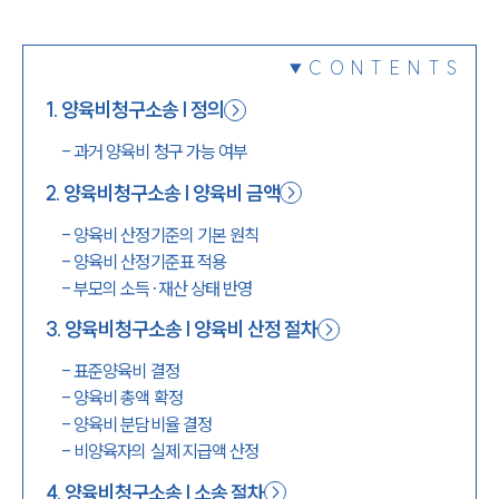
1800-7905
CONTENTS
1
.
양육비청구소송 | 정의
-
과거 양육비 청구 가능 여부
2
.
양육비청구소송 | 양육비 금액
-
양육비 산정기준의 기본 원칙
-
양육비 산정기준표 적용
-
부모의 소득·재산 상태 반영
3
.
양육비청구소송 | 양육비 산정 절차
-
표준양육비 결정
-
양육비 총액 확정
-
양육비 분담비율 결정
-
비양육자의 실제 지급액 산정
4
.
양육비청구소송 | 소송 절차