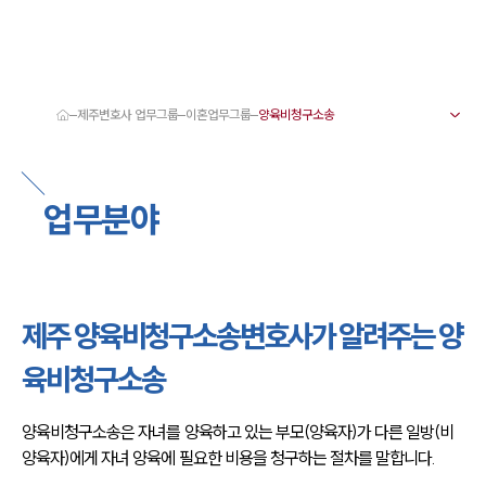
제주변호사 업무그룹
이혼업무그룹
대륜 제주로펌 강점
서울·제주변호사
제주형사전문변호사
업무분야
제주이혼전문변호사
제주학교폭력변호사
제주부동산변호사
제주음주운전·교통사고변호사
제주변호사 업무분야
제주변호사 주요 업무사례
제주 양육비청구소송변호사가 알려주는 양
제주 분사무소 오시는 길
제주변호사상담 상담접수
육비청구소송
채용정보
양육비청구소송은 자녀를 양육하고 있는 부모(양육자)가 다른 일방(비
양육자)에게 자녀 양육에 필요한 비용을 청구하는 절차를 말합니다.