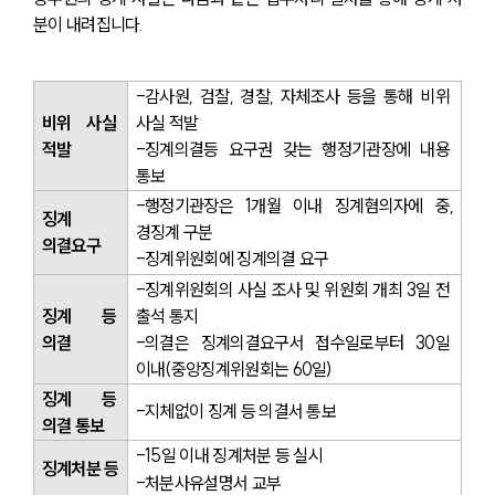
분이 내려집니다.
-감사원, 검찰, 경찰, 자체조사 등을 통해 비위 
비위 사실 
사실 적발
적발
-징계의결등 요구권 갖는 행정기관장에 내용 
통보
-행정기관장은 1개월 이내 징계혐의자에 중,
징계 
경징계 구분
의결요구
-징계위원회에 징계의결 요구
-징계위원회의 사실 조사 및 위원회 개최 3일 전 
징계 등 
출석 통지
의결
-의결은 징계의결요구서 접수일로부터 30일 
이내(중앙징계위원회는 60일)
징계 등 
-지체없이 징계 등 의결서 통보
의결 통보
-15일 이내 징계처분 등 실시
징계처분 등
-처분사유설명서 교부