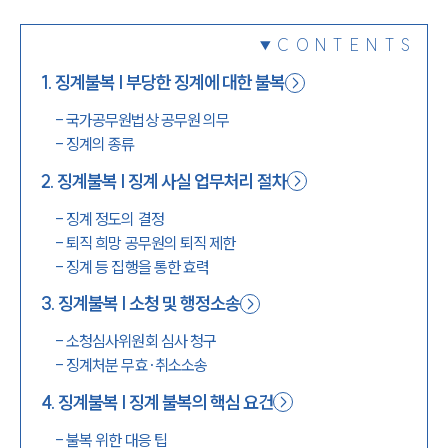
1800-7905
CONTENTS
1
.
징계불복 | 부당한 징계에 대한 불복
-
국가공무원법상 공무원 의무
-
징계의 종류
2
.
징계불복 | 징계 사실 업무처리 절차
-
징계 정도의 결정
-
퇴직 희망 공무원의 퇴직 제한
-
징계 등 집행을 통한 효력
3
.
징계불복 | 소청 및 행정소송
-
소청심사위원회 심사 청구
-
징계처분 무효·취소소송
4
.
징계불복 | 징계 불복의 핵심 요건
-
불복 위한 대응 팁