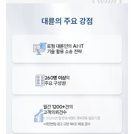
대륜의 주요 강점
로펌 대륜만의
AI·IT
기술 활용 소송 전략
260명 이상
의
주요 구성원
월간
1200+
건의
고객의뢰건수
*
2026년 1월 변호사협회 경유증표 발급 기준
*대한변협 광고 규정 제4조 제1호 준수