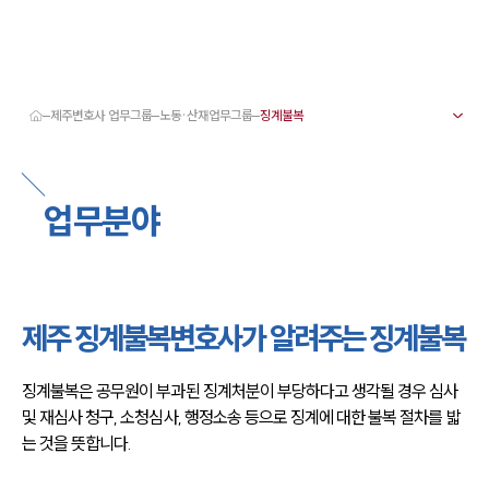
제주변호사 업무그룹
노동·산재업무그룹
대륜 제주로펌 강점
서울·제주변호사
제주형사전문변호사
업무분야
제주이혼전문변호사
제주학교폭력변호사
제주부동산변호사
제주음주운전·교통사고변호사
제주변호사 업무분야
제주변호사 주요 업무사례
제주 징계불복변호사가 알려주는 징계불복
제주 분사무소 오시는 길
제주변호사상담 상담접수
채용정보
징계불복은 공무원이 부과된 징계처분이 부당하다고 생각될 경우 심사 
및 재심사 청구, 소청심사, 행정소송 등으로 징계에 대한 불복 절차를 밟
는 것을 뜻합니다.