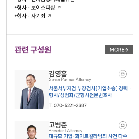
형사 · 보이스피싱
형사 · 사기죄
관련 구성원
MORE
변호사 페
김영흠
Senior Partner Attorney
서울서부지검 부장검사[기업소송] 경력 ·
형사/성범죄/군형사전문변호사
T.
070-5221-2387
고병준
President Attorney
대규모 기업·화이트칼라범죄 사건 다수