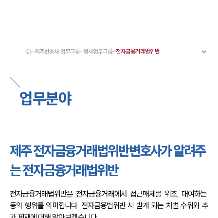
제주변호사 업무그룹
형사업무그룹
대륜 제주로펌 강점
서울·제주변호사
제주형사전문변호사
업무분야
제주이혼전문변호사
제주학교폭력변호사
제주부동산변호사
제주음주운전·교통사고변호사
제주변호사 업무분야
제주변호사 주요 업무사례
제주 전자금융거래법위반변호사가 알려주
제주 분사무소 오시는 길
제주변호사상담 상담접수
는 전자금융거래법위반
채용정보
전자금융거래법위반은 전자금융거래에서 접근매체를 위조, 대여하는 
등의 행위를 의미합니다. 전자금융법위반 시 받게 되는 처벌 수위와 추
가 제재에 대해 알아보겠습니다.