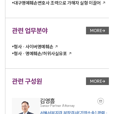
대구명예훼손변호사 조력으로 가해자 실형 이끌어
관련 업무분야
MORE
업무분야 
형사 · 사이버명예훼손
형사 · 명예훼손/허위사실유포
관련 구성원
MORE
변호사 페
김영흠
Senior Partner Attorney
서울서부지검 부장검사[기업소송] 경력 ·