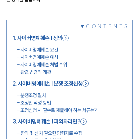
1800-7905
CONTENTS
1
.
사이버명예훼손 | 정의
-
사이버명예훼손 요건
-
사이버명예훼손 예시
-
사이버명예훼손 처벌 수위
-
관련 법령의 개관
2
.
사이버명예훼손 | 분쟁 조정신청
-
분쟁조정 절차
-
조정안 작성 방법
-
조정신청 시 필수로 제출해야 하는 서류는?
3
.
사이버명예훼손 | 피의자라면?
-
합의 및 선처 필요한 양형자료 수집