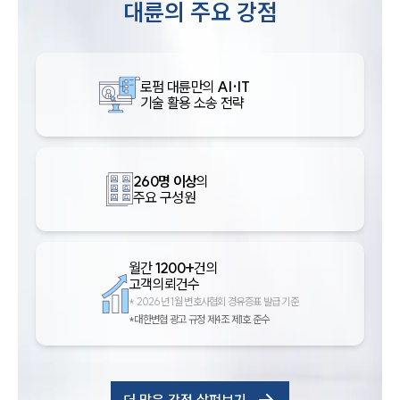
대륜의 주요 강점
로펌 대륜만의
AI·IT
기술 활용 소송 전략
260명 이상
의
주요 구성원
월간
1200+
건의
고객의뢰건수
*
2026년 1월 변호사협회 경유증표 발급 기준
*대한변협 광고 규정 제4조 제1호 준수