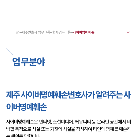
제주변호사 업무그룹
형사업무그룹
대륜 제주로펌 강점
서울·제주변호사
제주형사전문변호사
업무분야
제주이혼전문변호사
제주학교폭력변호사
제주부동산변호사
제주음주운전·교통사고변호사
제주변호사 업무분야
제주변호사 주요 업무사례
제주 사이버명예훼손변호사가 알려주는 사
제주 분사무소 오시는 길
제주변호사상담 상담접수
이버명예훼손
채용정보
사이버명예훼손은 인터넷, 소셜미디어, 커뮤니티 등 온라인 공간에서 비
방할 목적으로 사실 또는 거짓의 사실을 적시하여 타인의 명예를 훼손하
는 행위를 말합니다. 