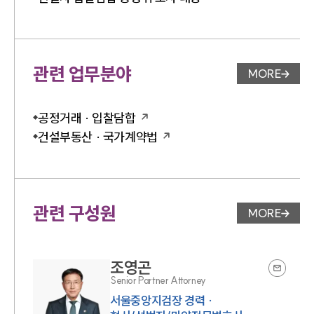
관련 업무분야
MORE
업무분야 
공정거래 · 입찰담합
건설부동산 · 국가계약법
관련 구성원
MORE
변호사 페
조영곤
Senior Partner Attorney
서울중앙지검장 경력 ·