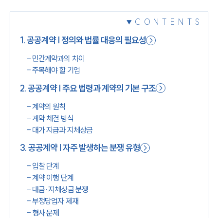
1800-7905
CONTENTS
1
.
공공계약 | 정의와 법률 대응의 필요성
-
민간계약과의 차이
-
주목해야 할 기업
2
.
공공계약 | 주요 법령과 계약의 기본 구조
-
계약의 원칙
-
계약 체결 방식
-
대가 지급과 지체상금
3
.
공공계약 | 자주 발생하는 분쟁 유형
-
입찰 단계
-
계약 이행 단계
-
대금·지체상금 분쟁
-
부정당업자 제재
-
형사 문제