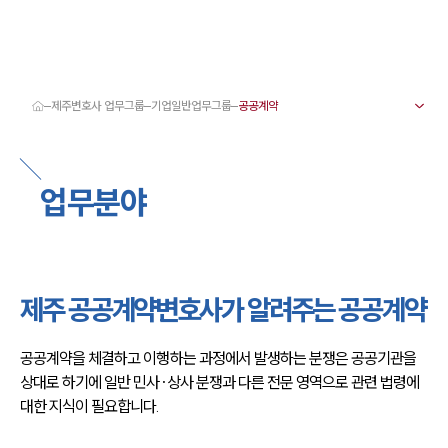
제주변호사 업무그룹
기업일반업무그룹
대륜 제주로펌 강점
서울·제주변호사
제주형사전문변호사
업무분야
제주이혼전문변호사
제주학교폭력변호사
제주부동산변호사
제주음주운전·교통사고변호사
제주변호사 업무분야
제주변호사 주요 업무사례
제주 공공계약변호사가 알려주는 공공계약
제주 분사무소 오시는 길
제주변호사상담 상담접수
채용정보
공공계약을 체결하고 이행하는 과정에서 발생하는 분쟁은 공공기관을 
상대로 하기에 일반 민사·상사 분쟁과 다른 전문 영역으로 관련 법령에 
대한 지식이 필요합니다.